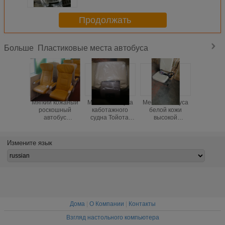
хорошую пластичность
Продолжать
Пластиковые места автобуса
Больше
Мягкий кожаный
Места автобуса
Места автобуса
Автобу
роскошный
каботажного
белой кожи
пласти
автобус
судна Тойота,
высокой
усажи
усаживает
места автобуса
интенсивности,
голуб
Дурабле,
тренера
изготовленный
белизну
изготовленные
высокого
на заказ
44
Измените язык
на заказ
стандарта с
туристический
коррози
роскошные
ремнем
автобус
устойчи
места тренера
безопасности
усаживают
анти- 
для поезда
хорошую
пластичность
Дома
|
О Компании
|
Контакты
Взгляд настольного компьютера