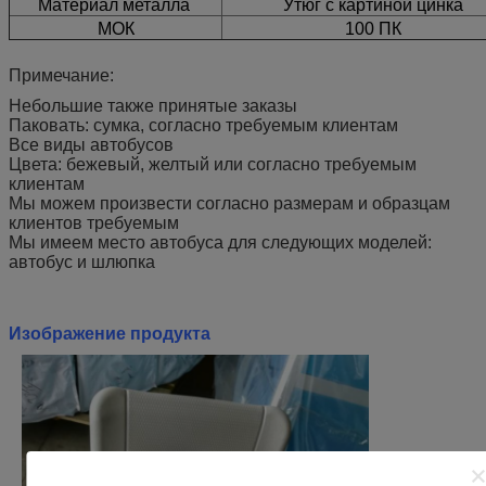
Материал металла
Утюг с картиной цинка
МОК
100 ПК
Примечание:
Небольшие также принятые заказы
Паковать: сумка, согласно требуемым клиентам
Все виды автобусов
Цвета: бежевый, желтый или согласно требуемым
клиентам
Мы можем произвести согласно размерам и образцам
клиентов требуемым
Мы имеем место автобуса для следующих моделей:
автобус и шлюпка
Изображение продукта