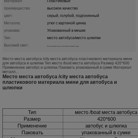
Материал:
Пластиковые
преимущество:
высокое качество
цвет:
серый, голубой, подгонянный
Металла:
утюг с картиной цинка
упаковка:
Упакованный в мешке
Тип:
место автобуса/место шлюпки
Высокий свет:
,
Место пассажира шины
места автобуса каботажного судна
Место места автобуса /city места автобуса пластикового материала мини
для автобуса и шлюпки Тип место /boat места автобуса Размер 420*600
Применение автобус и шлюпка Паковать упакованный в сумке Материал
металл...
Место места автобуса /city места автобуса
пластикового материала мини для автобуса и
шлюпки
Тип
место /boat места автобус
Размер
420*600
Применение
автобус и шлюпка
Паковать
упакованный в сумке