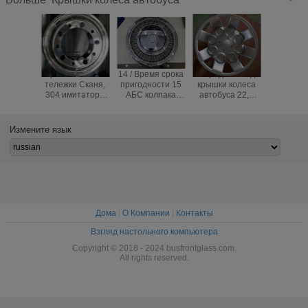
Крышки колеса
14 / Время срока
Спереди и сзади
кабота
тележки Сканя,
пригодности 15
крышки колеса
судно к
304 имитатора
АБС колпака
автобуса 22,5
колеса 1
колеса автобуса
крышек колеса
дюйма для
автобу
22,5
автобуса дюйма
автобуса и
звез
нержавеющей
материальное
тележки
кабота
Измените язык
стали
длинное
высокоомных
суд
6702то
17.5и
усажи
колесо т
крышки 
мудгу
нержав
Дома
|
О Компании
|
Контакты
Взгляд настольного компьютера
Copyright © 2018 - 2024 busfrontglass.com.
All rights reserved.