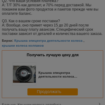
Q2.
Что ваши условия платежа?
А: Т/Т 30% как депозит, и 70% перед доставкой. Мы
покажем вам фото продуктов и пакетов прежде чем вы
оплатите баланс.
Q3.
Как о вашем сроке поставки?
А: Вообще, оно примет через 15 до 20 дней после
получать вашу плату авансом. Специфический срок
поставки зависит от деталей и количества вашего заказа.
Крышка эпицентра деятельности колеса
Бирки:
,
крышки колеса колпаков
Получить лучшую цену для
Крышка эпицентра
деятельности колеса
изготовленного на заказ
автомобиля пластиковая,
материал 13/14 АБС крышек
Продолжать
эпицентра деятельности
автобуса дюйма
Крышки колеса автобуса
Больше