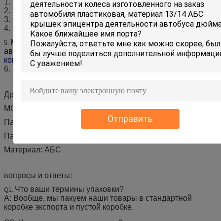
1.
Пластиковая крышка колеса.
2.
Материал высококачественен прочного АБС
3.
Сохраните дизайн измерения.
4.
Поверхностное покрытие: Kроме.
Мы можем поставить различный вид крышки колеса
5.
автомобиля с высококачественным и
конкурентоспособной ценой.
6.
Больше деталей моделируют, угождают свяжутся я.
Другие детали:
МОК: наборы 1
Отправить
Пакет: ПК одного сет= 4 (2 зад фронта 2)
Паковать: один набор в одной коробке
Материал: АБС
вопросы и ответы:
Что ваши термины упаковки?
Q1.
А: Вообще, мы пакуем наши товары в стандартной
коробке экспорта и пустой коробке.