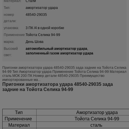
Материал:
Стали
Тип:
амортизатор удара
номер
48540-29035
детали:
упаковка:
3 ПК /4 в одной коробке
Применение:
Тойота Селика 94-99
марка:
День Шова
автомобильный амортизатор удара
Высокий
,
заполненный газом амортизатор удара
свет:
Пригонки амортизатора удара 48540-29035 зада задние на Тойота Селика
94-99 Тип Амортизатор удара Применение Тойота Селика 94-99 Материал
сталь МОК 200 ПК Номер детали 48540-29035 Преимущество
импортированные ма...
Пригонки амортизатора удара 48540-29035 зада
задние на Тойота Селика 94-99
Тип
Амортизатор удара
Применение
Тойота Селика 94-99
Материал
сталь