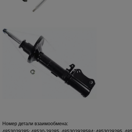
Номер детали взаимообмена:
4853029285; 48530-29285, 485302928584; 4853029295, 48