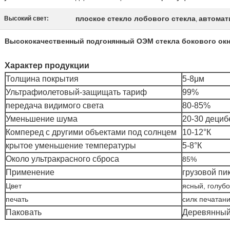
плоское стекло лобового стекла
автомат
Высокий свет:
,
Высококачественный подгонянный ОЭМ стекла бокового ок
Характер продукции
Толщина покрытия
5-8μм
Ультрафиолетовый-защищать тариф
99%
передача видимого света
80-85%
Уменьшение шума
20-30 дециб
Комперед с другими объектами под солнцем
10-12°К
крытое уменьшение температуры
5-8°К
Около ультракрасного сброса
85%
Применение
грузовой пи
Цвет
ясный, голубо
печать
силк печатан
Паковать
Деревянный