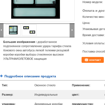
Номер модели:
Оплата и дос
Количество мин 
Цена:
Упаковывая дета
Время доставки:
Большие изображения :
доработанное
Условия оплаты:
подгонянное сопротивление удара тарифа стекла
бокового окна автобуса легкой тележки резцовой
Поставка способ
коробки коробки выбора стеклянное высокое
УЛЬТРАФИОЛЕТОВОЕ защищая
контакт
Подробное описание продукта
Тип:
Оконное стекло
Применение:
Размер:
Индивидуальные
цвет:
упаковка:
Деревянные коробки
преимущество: