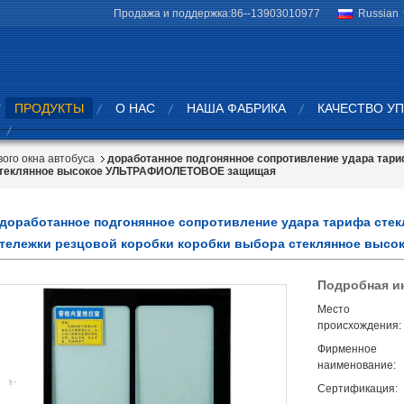
Продажа и поддержка:
86--13903010977
Russian
ПРОДУКТЫ
О НАС
НАША ФАБРИКА
КАЧЕСТВО У
вого окна автобуса
доработанное подгонянное сопротивление удара тариф
а стеклянное высокое УЛЬТРАФИОЛЕТОВОЕ защищая
доработанное подгонянное сопротивление удара тарифа стекл
тележки резцовой коробки коробки выбора стеклянное вы
Подробная и
Место
происхождения:
Фирменное
наименование:
Сертификация: