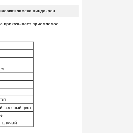
ическая замена виндскрен
на приказывает приемлемое
ел
кап
й, зеленый цвет
ие
 случай