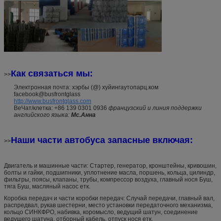
Как связаться мы:
>>
Электронная почта: хэрбы (@) хуйингаутопарц.ком
facebook@busfrontglass
http://www.busfrontglass.com
ВеЧат/клетка: +86 139 0301 0936
французский и линия поддержки
английского языка:
Мс.Анна
Наши части автобуса запасные включая:
>>
Двигатель и машинные части: Стартер, генератор, кронштейны, кривошин,
болты и гайки, подшипники, уплотнение масла, поршень, кольца, цилиндр,
фильтры, поясы, клапаны, трубы, компрессор воздуха, главный нося Буш,
тяга Буш, масляный насос етк.
Коробка передач и части коробки передач: Случай передачи, главный вал,
распредвал, рукав шестерни, место установки передаточного механизма,
кольцо СИНКФРО, набивка, коромысло, ведущий шатун, соединение
ведущего шатуна, отборный кабель, отпуск нося етк.