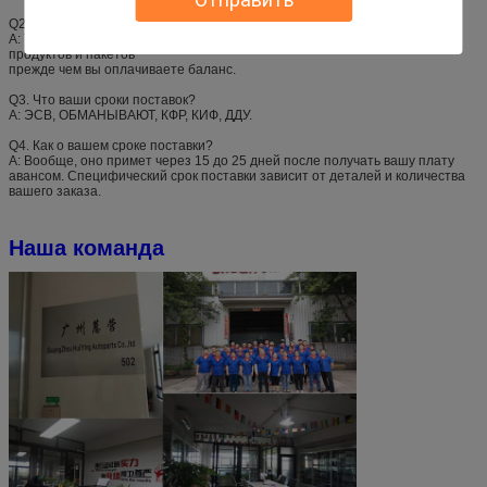
Q2. Что ваши условия платежа?
А: Т/Т 30% как депозит, и 70% перед доставкой. Мы покажем вам фото
продуктов и пакетов
прежде чем вы оплачиваете баланс.
Q3. Что ваши сроки поставок?
А: ЭСВ, ОБМАНЫВАЮТ, КФР, КИФ, ДДУ.
Q4. Как о вашем сроке поставки?
А: Вообще, оно примет через 15 до 25 дней после получать вашу плату
авансом. Специфический срок поставки зависит от деталей и количества
вашего заказа.
Наша команда