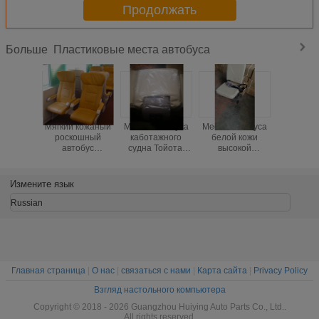
Продолжать
автобуса 400 * 440 * 630
городов мини более ВЫСОКО
Пластиковые места автобуса
Больше
Мягкий кожаный
Места автобуса
Места автобуса
Автобу
роскошный
каботажного
белой кожи
пласти
автобус
судна Тойота,
высокой
усажи
усаживает
места автобуса
интенсивности,
голуб
Дурабле,
тренера
изготовленный
белизну
изготовленные
высокого
на заказ
44
Измените язык
на заказ
стандарта с
туристический
коррози
роскошные
ремнем
автобус
устойчи
Russian
места тренера
безопасности
усаживают
анти- 
для поезда
хорошую
пластичность
Главная страница
|
О нас
|
связаться с нами
|
Карта сайта
|
Privacy Policy
Взгляд настольного компьютера
Copyright © 2018 - 2026 Guangzhou Huiying Auto Parts Co., Ltd..
All rights reserved.